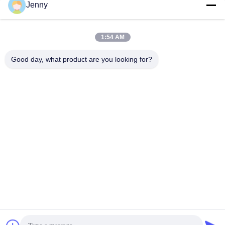
populaire categorieën
Alle
Jenny
wit kraftpapier-
bruin kraftpapier-
1:54 AM
document
document broodje
Good day, what product are you looking for?
kraftpapier-
PE met een laag
voeringsraad
bedekt document
Het Document van de
Polijst
compensatiedruk
Kunstdocument
Woodfree Niet
Het Karton van SBS
bekleed Document
Teken in