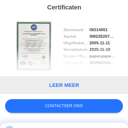
CONTACTEER
Certificaten
ONS
NIEUWS
Standaard
ISO14001
Aantal
SW22E20727R0S
Uitgiftedatum
2005-11-11
GEVALLEN
Vervaldatum
2025-11-10
Scope / Range
paper,paper board and paper products etc
SITEMAP
Uitgegeven door
SHANGHAI SAILWAY CERTIFICATION CO., LTD
PRIVACY
LEER MEER
POLICY
CONTACTEER ONS!