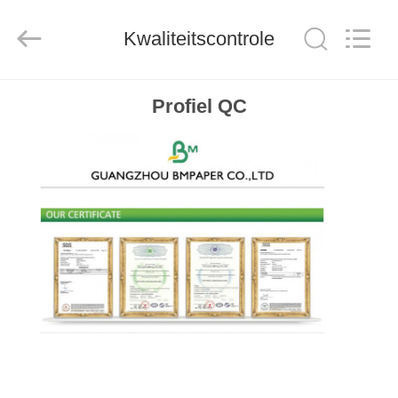
GUANGZHOU
BMPAPER
CO.,
Kwaliteitscontrole
LTD..
All
Rights
Reserved.
HUIS
Profiel QC
PRODUCTEN
ONGEVEER
ONS
FABRIEKSREIS
KWALITEITSCONTROLE