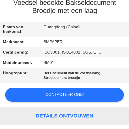
CONTACTEER
Voedsel bedekte Bakseldocument
ONS
Broodje met een laag
NIEUWS
Plaats van
Guangdong (China)
herkomst:
Merknaam:
BMPAPER
GEVALLEN
Certificering:
ISO9001, ISO14001, SGS, ETC.
Modelnummer:
BM01
SITEMAP
Hoogtepunt:
,
Het Document van de voedselrang
Strodocument broodje
PRIVACY
POLICY
CONTACTEER ONS!
DETAILS ONTVOUWEN