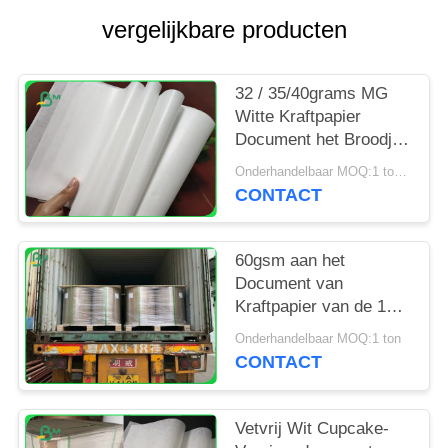
vergelijkbare producten
32 / 35/40grams MG
Witte Kraftpapier
Document het Broodje
van FDA Verpakking
Onderhandelbaar MOQ:1 ton voor speciale grootte
voor
CONTACT
Verpakkingsspaanders
60gsm aan het
Document van
Kraftpapier van de 120
Gram Hard Sterkte
Onderhandelbaar MOQ:1 ton
Niet bekleed Gebleekt
CONTACT
Broodje voor
Kruidenierswinkelzak
Vetvrij Wit Cupcake-