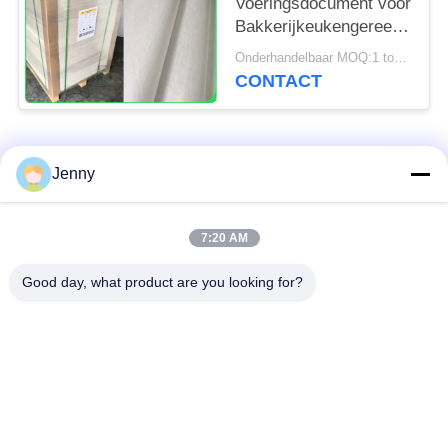
Voeringsdocument voor
Bakkerijkeukengereedschap
31 - 38gsm
Onderhandelbaar MOQ:1 ton voor gemeenschappelijke grootte & 10 ton voor speciale grootte
CONTACT
populaire categorieën
Alle
Jenny
wit kraftpapier-
bruin kraftpapier-
7:20 AM
document
document broodje
Good day, what product are you looking for?
kraftpapier-
PE met een laag
voeringsraad
bedekt document
Het Document van de
Polijst
compensatiedruk
Kunstdocument