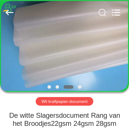
GUANGZHOU
BMPAPER
CO.,
LTD..
All
Rights
Reserved.
HUIS
PRODUCTEN
ONGEVEER
ONS
FABRIEKSREIS
Wit kraftpapier-document
KWALITEITSCONTROLE
De witte Slagersdocument Rang van
het Broodjes22gsm 24gsm 28gsm