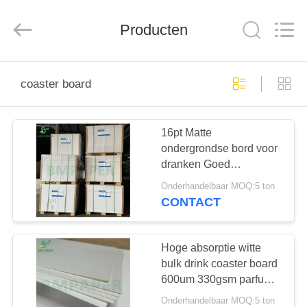
GUANGZHOU
BMPAPER
CO.,
Producten
LTD..
All
Rights
Reserved.
HUIS
coaster board
PRODUCTEN
16pt Matte
ondergrondse bord voor
ONGEVEER
dranken Goed
ONS
absorberend
Onderhandelbaar MOQ:5 ton
glasvezelbord Digitaal
CONTACT
drukken
FABRIEKSREIS
Hoge absorptie witte
KWALITEITSCONTROLE
bulk drink coaster board
600um 330gsm parfum
board
Onderhandelbaar MOQ:5 ton