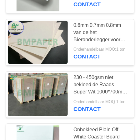
CONTACTEER
CONTACT
ONS
0.6mm 0.7mm 0.8mm
NIEUWS
van de het
Bieronderlegger voor
glazen van 23 x35“ Wit
GEVALLEN
Onderhandelbaar MOQ:1 ton
Absorberend de
CONTACT
Raadsblad voor
Koponderleggers voor
SITEMAP
glazen
230 - 450gsm niet
bekleed de Raads
PRIVACY
Super Wit 1000*700mm
POLICY
van de Koponderlegger
Onderhandelbaar MOQ:1 ton
voor glazen
CONTACT
Onbekleed Plain Off
White Coaster Board