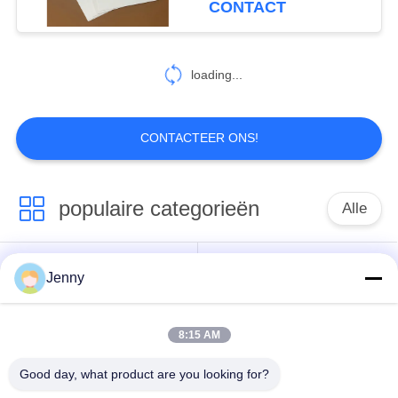
CONTACT
loading...
CONTACTEER ONS!
populaire categorieën
Alle
wit kraftpapier-
bruin kraftpapier-
Jenny
document
document broodje
8:15 AM
kraftpapier-
PE met een laag
voeringsraad
bedekt document
Good day, what product are you looking for?