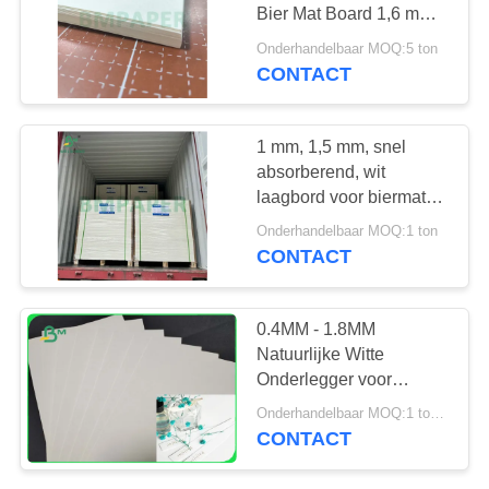
Bier Mat Board 1,6 mm
1,8 mm
Onderhandelbaar MOQ:5 ton
CONTACT
1 mm, 1,5 mm, snel
absorberend, wit
laagbord voor biermat
800 x 1200 mm
Onderhandelbaar MOQ:1 ton
CONTACT
0.4MM - 1.8MM
Natuurlijke Witte
Onderlegger voor
glazenraad voor Parfum
Onderhandelbaar MOQ:1 ton voor gemeenschappelijke grootte & 10 ton voor speciale grootte
het Testen Document
CONTACT