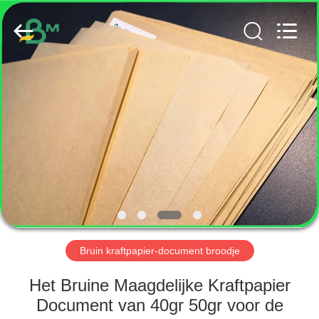
GUANGZHOU
BMPAPER
CO.,
LTD..
All
Rights
Reserved.
HUIS
PRODUCTEN
ONGEVEER
ONS
FABRIEKSREIS
Bruin kraftpapier-document broodje
KWALITEITSCONTROLE
Het Bruine Maagdelijke Kraftpapier
Document van 40gr 50gr voor de