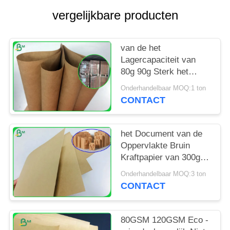
vergelijkbare producten
van de het
Lagercapaciteit van
80g 90g Sterk het
Document van
Onderhandelbaar MOQ:1 ton
Kraftpapier Bruin
CONTACT
Broodje voor
Schooltaszak
het Document van de
Oppervlakte Bruin
Kraftpapier van 300gr
350gr 400gr Vlot
Onderhandelbaar MOQ:3 ton
Broodje in Spoelpakket
CONTACT
80GSM 120GSM Eco -