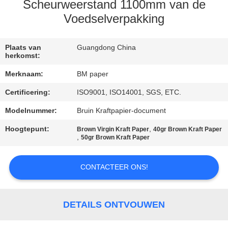
CONTACTEER
Scheurweerstand 1100mm van de
ONS
Voedselverpakking
NIEUWS
Plaats van
Guangdong China
herkomst:
Merknaam:
BM paper
GEVALLEN
Certificering:
ISO9001, ISO14001, SGS, ETC.
Modelnummer:
Bruin Kraftpapier-document
SITEMAP
Hoogtepunt:
,
Brown Virgin Kraft Paper
40gr Brown Kraft Paper
,
50gr Brown Kraft Paper
PRIVACY
POLICY
CONTACTEER ONS!
DETAILS ONTVOUWEN