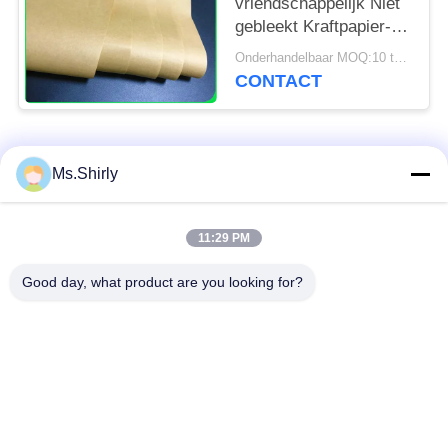
vriendschappelijk Niet
gebleekt Kraftpapier-
Document voor
Onderhandelbaar MOQ:10 ton voor speciale grootte & 1 ton voor standaardgrootte
Voedselpakketten
CONTACT
populaire categorieën
Alle
Ms.Shirly
wit kraftpapier-
bruin kraftpapier-
11:29 PM
document
document broodje
Good day, what product are you looking for?
kraftpapier-
PE met een laag
voeringsraad
bedekt document
Het Document van de
Polijst
compensatiedruk
Kunstdocument