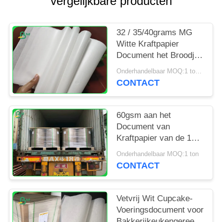
vergelijkbare producten
32 / 35/40grams MG
Witte Kraftpapier
Document het Broodje
van FDA Verpakking
Onderhandelbaar MOQ:1 ton voor speciale grootte
voor
CONTACT
Verpakkingsspaanders
60gsm aan het
Document van
Kraftpapier van de 120
Gram Hard Sterkte
Onderhandelbaar MOQ:1 ton
Niet bekleed Gebleekt
CONTACT
Broodje voor
Kruidenierswinkelzak
Vetvrij Wit Cupcake-
Voeringsdocument voor
Bakkerijkeukengereedschap