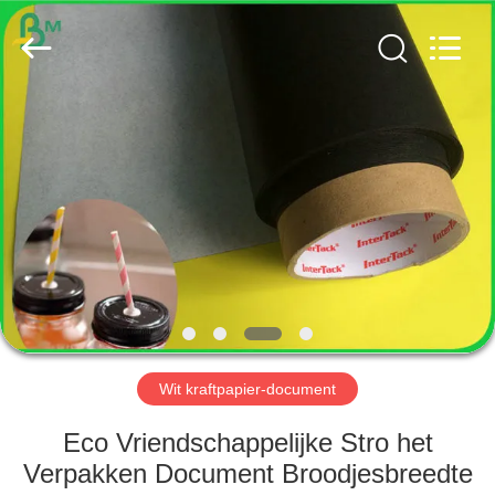
GUANGZHOU
BMPAPER
CO.,
LTD..
All
Rights
Reserved.
HUIS
PRODUCTEN
ONGEVEER
ONS
FABRIEKSREIS
Wit kraftpapier-document
KWALITEITSCONTROLE
Eco Vriendschappelijke Stro het
Verpakken Document Broodjesbreedte