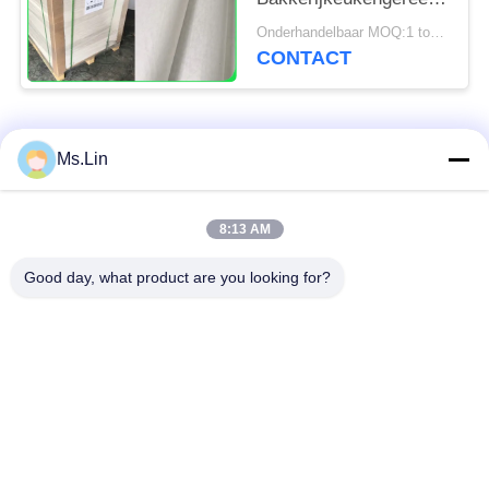
31 - 38gsm
Onderhandelbaar MOQ:1 ton voor gemeenschappelijke grootte & 10 ton voor speciale grootte
CONTACT
populaire categorieën
Alle
Ms.Lin
wit kraftpapier-
bruin kraftpapier-
8:13 AM
document
document broodje
Good day, what product are you looking for?
kraftpapier-
PE met een laag
voeringsraad
bedekt document
Het Document van de
Polijst
compensatiedruk
Kunstdocument