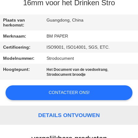
CONTACTEER
16mm voor het Drinken Stro
ONS
Plaats van
Guangdong, China
herkomst:
NIEUWS
Merknaam:
BM PAPER
Certificering:
ISO9001, ISO14001, SGS, ETC.
GEVALLEN
Modelnummer:
Strodocument
SITEMAP
Hoogtepunt:
,
Het Document van de voedselrang
Strodocument broodje
PRIVACY
CONTACTEER ONS!
POLICY
DETAILS ONTVOUWEN