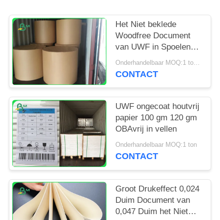
Het Niet beklede
Woodfree Document
van UWF in Spoelen
OBA Vrije 80gsm
Onderhandelbaar MOQ:1 ton voor gemeenschappelijke grootte & 10 ton voor speciale grootte
100gsm 120gsm
CONTACT
UWF ongecoat houtvrij
papier 100 gm 120 gm
OBAvrij in vellen
Onderhandelbaar MOQ:1 ton
CONTACT
Groot Drukeffect 0,024
Duim Document van
0,047 Duim het Niet