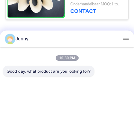
beklede Woodfree voor
Onderhandelbaar MOQ:1 ton voor standaardgrootte & 5 ton voor speciale grootte
Affiche en Markeringen
CONTACT
populaire categorieën
Alle
Jenny
wit kraftpapier-
bruin kraftpapier-
10:30 PM
document
document broodje
Good day, what product are you looking for?
kraftpapier-
PE met een laag
voeringsraad
bedekt document
Het Document van de
Polijst
compensatiedruk
Kunstdocument
Woodfree Niet
Het Karton van SBS