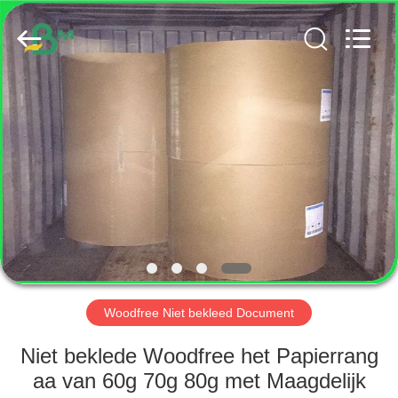
GUANGZHOU
BMPAPER
CO.,
LTD..
All
Rights
Reserved.
HUIS
PRODUCTEN
ONGEVEER
ONS
FABRIEKSREIS
Woodfree Niet bekleed Document
KWALITEITSCONTROLE
Niet beklede Woodfree het Papierrang
aa van 60g 70g 80g met Maagdelijk