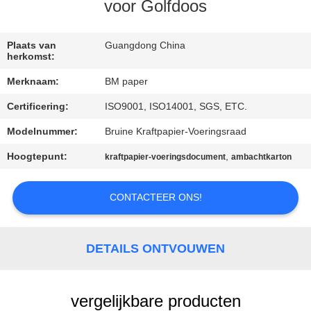
CONTACTEER
voor Golfdoos
ONS
Plaats van
Guangdong China
herkomst:
NIEUWS
Merknaam:
BM paper
Certificering:
ISO9001, ISO14001, SGS, ETC.
GEVALLEN
Modelnummer:
Bruine Kraftpapier-Voeringsraad
SITEMAP
Hoogtepunt:
,
kraftpapier-voeringsdocument
ambachtkarton
PRIVACY
CONTACTEER ONS!
POLICY
DETAILS ONTVOUWEN
vergelijkbare producten