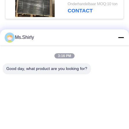
Onderhandelbaar MOQ:10 ton
CONTACT
populaire categorieën
Alle
Ms.Shirly
wit kraftpapier-
bruin kraftpapier-
3:16 PM
document
document broodje
Good day, what product are you looking for?
kraftpapier-
PE met een laag
voeringsraad
bedekt document
Het Document van de
Polijst
compensatiedruk
Kunstdocument
Woodfree Niet
Het Karton van SBS