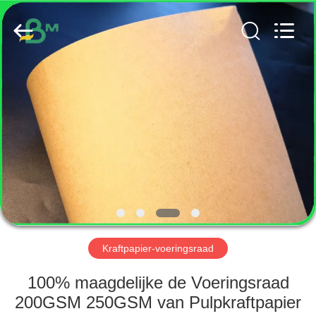
GUANGZHOU
BMPAPER
CO.,
LTD..
All
Rights
Reserved.
HUIS
PRODUCTEN
ONGEVEER
ONS
FABRIEKSREIS
Kraftpapier-voeringsraad
KWALITEITSCONTROLE
100% maagdelijke de Voeringsraad
200GSM 250GSM van Pulpkraftpapier