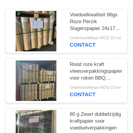
Voedselkwaliteit 66gs
Roze Perzik
Slagerspapier 24x175'
FDA Goedgekeurd
Onderhandelbaar MOQ:10 ton
CONTACT
Rood roze kraft
vleesverpakkingspapier
voor roken BBQ
18x175'
Onderhandelbaar MOQ:10 ton
CONTACT
80 g Zwart dubbelzijdig
kraftpapier voor
voedselverpakkingen