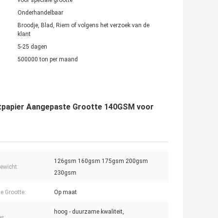
voor speciale grootte
Onderhandelbaar
Broodje, Blad, Riem of volgens het verzoek van de
klant
5-25 dagen
500000 ton per maand
ftpapier Aangepaste Grootte 140GSM voor
126gsm 160gsm 175gsm 200gsm
ewicht:
230gsm
le Grootte:
Op maat
hoog - duurzame kwaliteit,
es: