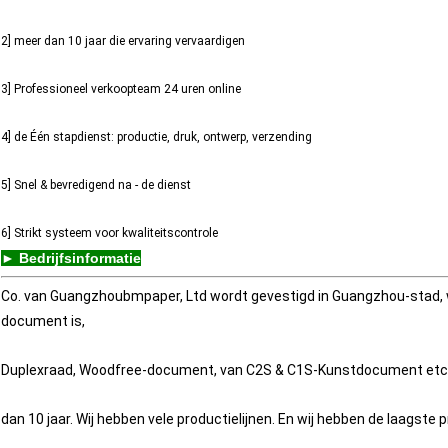
2] meer dan 10 jaar die ervaring vervaardigen
3] Professioneel verkoopteam 24 uren online
4] de Één stapdienst: productie, druk, ontwerp, verzending
5] Snel & bevredigend na - de dienst
6] Strikt systeem voor kwaliteitscontrole
► Bedrijfsinformatie
Co. van Guangzhoubmpaper, Ltd wordt gevestigd in Guangzhou-stad, wa
document is,
Duplexraad, Woodfree-document, van C2S & C1S-Kunstdocument etc. W
dan 10 jaar. Wij hebben vele productielijnen. En wij hebben de laagste pr