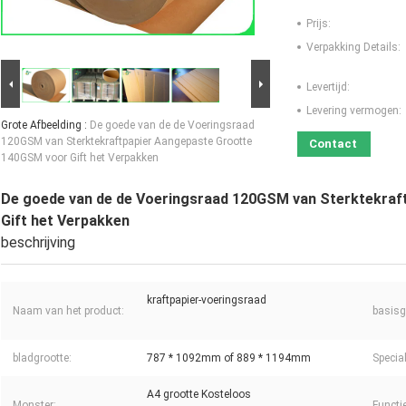
Prijs:
Verpakking Details:
Levertijd:
Levering vermogen:
Grote Afbeelding :
De goede van de de Voeringsraad
120GSM van Sterktekraftpapier Aangepaste Grootte
Contact
140GSM voor Gift het Verpakken
De goede van de de Voeringsraad 120GSM van Sterktekra
Gift het Verpakken
beschrijving
kraftpapier-voeringsraad
Naam van het product:
basisg
bladgrootte:
787 * 1092mm of 889 * 1194mm
Specia
A4 grootte Kosteloos
Monster:
Functi