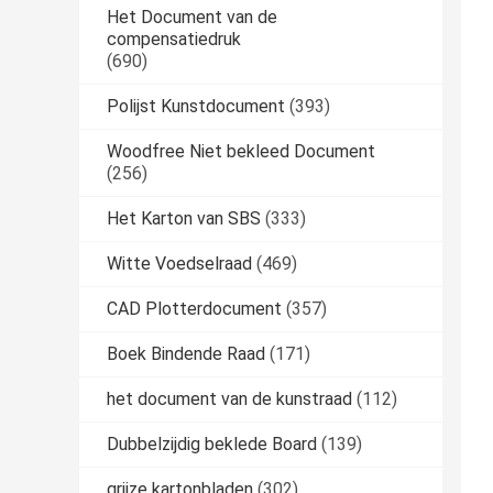
Het Document van de
compensatiedruk
(690)
Polijst Kunstdocument
(393)
Woodfree Niet bekleed Document
(256)
Het Karton van SBS
(333)
Witte Voedselraad
(469)
CAD Plotterdocument
(357)
Boek Bindende Raad
(171)
het document van de kunstraad
(112)
Dubbelzijdig beklede Board
(139)
grijze kartonbladen
(302)