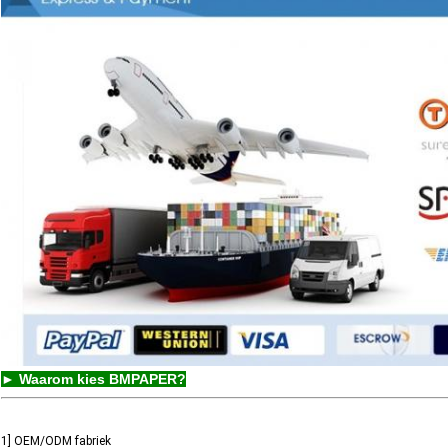
► Waarom kies BMPAPER?
1] OEM/ODM fabriek