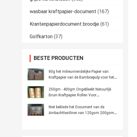
wasbaar kraftpapier-document
(167)
Krantenpapierdocument broodje
(61)
Golfkarton
(37)
BESTE PRODUCTEN
80g het milieuvriendelijke Papier van
Kraftpapier van de Bamboepulp voor het
Indienen van Papierzakken
250gm - 400gm Ongebleekt Natuurlijk
Bruin Kraftpapier Rollen Voor
Voedingsmiddelen
Niet beklede het Document van de
Ambachttestliner van 120gsm 200gsm
Recyelced Bruine bladen 53 * 90cm