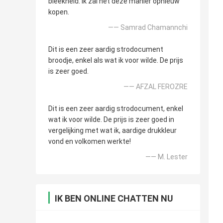
bleekheid. Ik zal het deze manier opnieuw
kopen.
—— Samrad Chamannchi
Dit is een zeer aardig strodocument
broodje, enkel als wat ik voor wilde. De prijs
is zeer goed.
—— AFZAL FEROZRE
Dit is een zeer aardig strodocument, enkel
wat ik voor wilde. De prijs is zeer goed in
vergelijking met wat ik, aardige drukkleur
vond en volkomen werkte!
—— M. Lester
IK BEN ONLINE CHATTEN NU