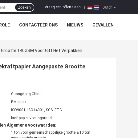
Vraag een offerte aan
Zoeken
|
Dutch
ROLE
CONTACTEER ONS
NIEUWS
GEVALLEN
 Grootte 140GSM Voor Gift Het Verpakken
ekraftpapier Aangepaste Grootte
t:
Guangdong China
BM paper
ISO9001, ISO14001, SGS, ETC.
kraftpapier-voeringsraad
den Algemene voorwaarden:
1 ton voor gemeenschappelijke grootte & 10 ton