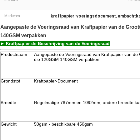
kraftpapier-voeringsdocument
ambachtk
Markeren:
,
Aangepaste de Voeringsraad van Kraftpapier van de Groott
140GSM verpakken
► Kraftpapier-de Beschrijving van de Voeringsraad
Productnaam
Aangepaste de Voeringsraad van Kraftpapier van de G
die 120GSM 140GSM verpakken
Grondstof
Kraftpapier-Document
Breedte
Regelmatige 787mm en 1092mm, andere breedte ku
Gewicht
50gsm - beschikbare 450gsm