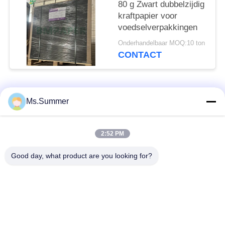
80 g Zwart dubbelzijdig
kraftpapier voor
voedselverpakkingen
Onderhandelbaar MOQ:10 ton
CONTACT
populaire categorieën
Alle
Ms.Summer
wit kraftpapier-
bruin kraftpapier-
2:52 PM
document
document broodje
Good day, what product are you looking for?
kraftpapier-
PE met een laag
voeringsraad
bedekt document
Het Document van de
Polijst