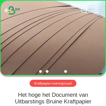
GUANGZHOU
BMPAPER
CO.,
LTD..
All
Rights
Reserved.
HUIS
PRODUCTEN
ONGEVEER
ONS
FABRIEKSREIS
Kraftpapier-voeringsraad
KWALITEITSCONTROLE
Het hoge het Document van
Uitbarstings Bruine Kraftpapier