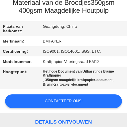
CONTACTEER
Materiaal van de Broodjes350gsm
ONS
400gsm Maagdelijke Houtpulp
NIEUWS
Plaats van
Guangdong, China
herkomst:
Merknaam:
BMPAPER
GEVALLEN
Certificering:
ISO9001, ISO14001, SGS, ETC.
Modelnummer:
Kraftpapier-Voeringsraad BM12
SITEMAP
Hoogtepunt:
Het hoge Document van Uitbarstings Bruine
Kraftpapier
PRIVACY
,
,
350gsm maagdelijk kraftpapier-document
Bruin Kraftpapier-document
POLICY
CONTACTEER ONS!
DETAILS ONTVOUWEN