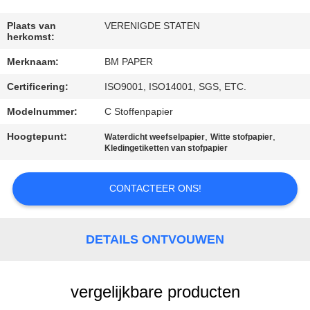
CONTACTEER
ONS
Plaats van
VERENIGDE STATEN
herkomst:
Merknaam:
BM PAPER
NIEUWS
Certificering:
ISO9001, ISO14001, SGS, ETC.
GEVALLEN
Modelnummer:
C Stoffenpapier
Hoogtepunt:
,
,
Waterdicht weefselpapier
Witte stofpapier
Kledingetiketten van stofpapier
SITEMAP
CONTACTEER ONS!
PRIVACY
POLICY
DETAILS ONTVOUWEN
vergelijkbare producten