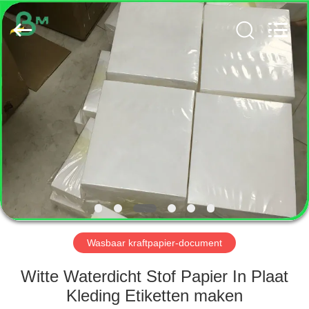
GUANGZHOU
BMPAPER
CO.,
LTD..
All
Rights
Reserved.
HUIS
PRODUCTEN
ONGEVEER
ONS
FABRIEKSREIS
Wasbaar kraftpapier-document
KWALITEITSCONTROLE
Witte Waterdicht Stof Papier In Plaat
Kleding Etiketten maken