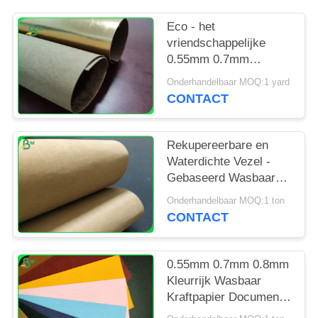
Eco - het
vriendschappelijke
0.55mm 0.7mm
Document van Kleuren
Onderhandelbaar MOQ:1 yard
Wasbare Kraftpapier
CONTACT
voor de Weerstand van
de Portefeuillescheur
Rekupereerbare en
Waterdichte Vezel -
Gebaseerd Wasbaar
Kraftpapier-Document
Onderhandelbaar MOQ:1 ton
voor Laptop Zak
CONTACT
0.55mm 0.7mm 0.8mm
Kleurrijk Wasbaar
Kraftpapier Document
voor het Verschepen