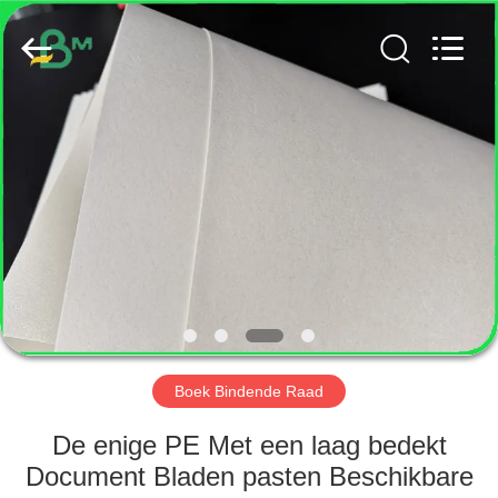
GUANGZHOU
BMPAPER
CO.,
LTD..
All
Rights
Reserved.
HUIS
PRODUCTEN
ONGEVEER
ONS
FABRIEKSREIS
Boek Bindende Raad
KWALITEITSCONTROLE
De enige PE Met een laag bedekt
Document Bladen pasten Beschikbare