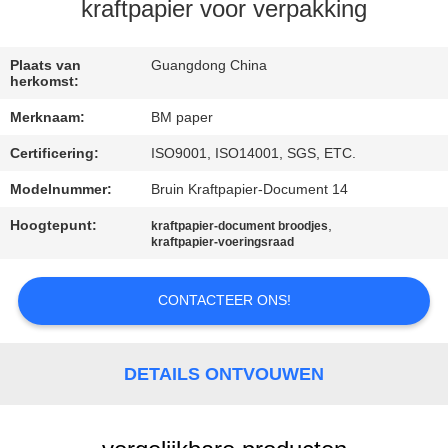
CONTACTEER
kraftpapier voor verpakking
ONS
Plaats van
Guangdong China
herkomst:
NIEUWS
Merknaam:
BM paper
Certificering:
ISO9001, ISO14001, SGS, ETC.
GEVALLEN
Modelnummer:
Bruin Kraftpapier-Document 14
SITEMAP
Hoogtepunt:
,
kraftpapier-document broodjes
kraftpapier-voeringsraad
PRIVACY
CONTACTEER ONS!
POLICY
DETAILS ONTVOUWEN