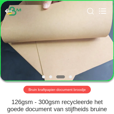
GUANGZHOU
BMPAPER
CO.,
LTD..
All
Rights
Reserved.
HUIS
PRODUCTEN
ONGEVEER
ONS
FABRIEKSREIS
Bruin kraftpapier-document broodje
KWALITEITSCONTROLE
126gsm - 300gsm recycleerde het
goede document van stijfheids bruine