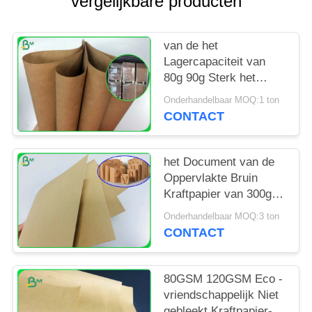
vergelijkbare producten
van de het
Lagercapaciteit van
80g 90g Sterk het
Document van
Onderhandelbaar MOQ:1 ton
Kraftpapier Bruin
CONTACT
Broodje voor
Schooltaszak
het Document van de
Oppervlakte Bruin
Kraftpapier van 300gr
350gr 400gr Vlot
Onderhandelbaar MOQ:3 ton
Broodje in Spoelpakket
CONTACT
80GSM 120GSM Eco -
vriendschappelijk Niet
gebleekt Kraftpapier-