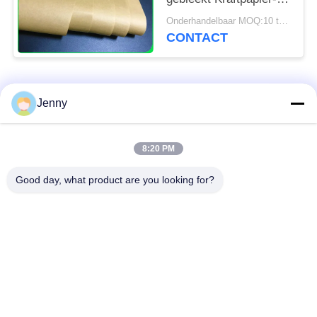
Document voor
Onderhandelbaar MOQ:10 ton voor speciale grootte & 1 ton voor standaardgrootte
Voedselpakketten
CONTACT
populaire categorieën
Alle
Jenny
wit kraftpapier-
bruin kraftpapier-
8:20 PM
document
document broodje
Good day, what product are you looking for?
kraftpapier-
PE met een laag
voeringsraad
bedekt document
Het Document van de
Polijst
compensatiedruk
Kunstdocument