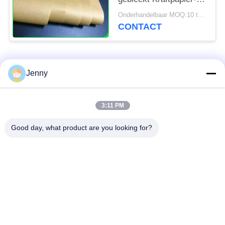
Document voor
Onderhandelbaar MOQ:10 ton voor speciale grootte & 1 ton voor standaardgrootte
Voedselpakketten
CONTACT
populaire categorieën
Alle
Jenny
wit kraftpapier-
bruin kraftpapier-
3:11 PM
document
document broodje
Good day, what product are you looking for?
kraftpapier-
PE met een laag
voeringsraad
bedekt document
Het Document van de
Polijst
compensatiedruk
Kunstdocument