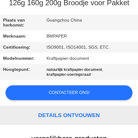
CONTACTEER
126g 160g 200g Broodje voor Pakket
ONS
Plaats van
Guangzhou China
herkomst:
NIEUWS
Merknaam:
BMPAPER
Certificering:
ISO9001, ISO14001, SGS, ETC.
GEVALLEN
Modelnummer:
Kraftpapier-document
SITEMAP
Hoogtepunt:
,
natuurlijk kraftpapier-document
kraftpapier-voeringsraad
PRIVACY
CONTACTEER ONS!
POLICY
DETAILS ONTVOUWEN