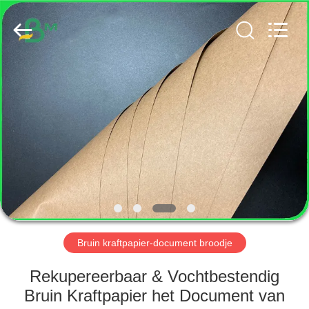
GUANGZHOU
BMPAPER
CO.,
LTD..
All
Rights
Reserved.
HUIS
PRODUCTEN
ONGEVEER
ONS
FABRIEKSREIS
Bruin kraftpapier-document broodje
KWALITEITSCONTROLE
Rekupereerbaar & Vochtbestendig
Bruin Kraftpapier het Document van