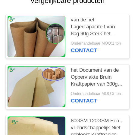
vergelijkbare producten
van de het
Lagercapaciteit van
80g 90g Sterk het
Document van
Onderhandelbaar MOQ:1 ton
Kraftpapier Bruin
CONTACT
Broodje voor
Schooltaszak
het Document van de
Oppervlakte Bruin
Kraftpapier van 300gr
350gr 400gr Vlot
Onderhandelbaar MOQ:3 ton
Broodje in Spoelpakket
CONTACT
80GSM 120GSM Eco -
vriendschappelijk Niet
gebleekt Kraftpapier-