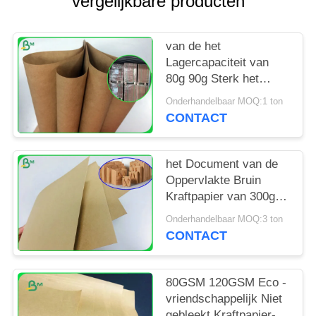
vergelijkbare producten
van de het
Lagercapaciteit van
80g 90g Sterk het
Document van
Onderhandelbaar MOQ:1 ton
Kraftpapier Bruin
CONTACT
Broodje voor
Schooltaszak
het Document van de
Oppervlakte Bruin
Kraftpapier van 300gr
350gr 400gr Vlot
Onderhandelbaar MOQ:3 ton
Broodje in Spoelpakket
CONTACT
80GSM 120GSM Eco -
vriendschappelijk Niet
gebleekt Kraftpapier-