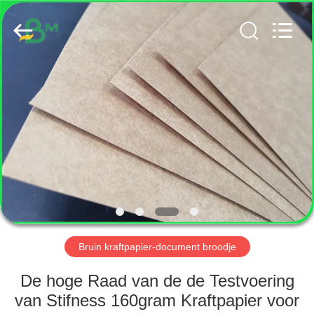
GUANGZHOU
BMPAPER
CO.,
LTD..
All
Rights
Reserved.
HUIS
PRODUCTEN
ONGEVEER
ONS
FABRIEKSREIS
Bruin kraftpapier-document broodje
KWALITEITSCONTROLE
De hoge Raad van de de Testvoering
van Stifness 160gram Kraftpapier voor