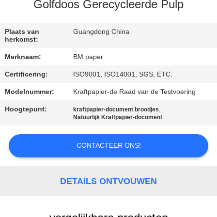
CONTACTEER
Golfdoos Gerecycleerde Pulp
ONS
Plaats van
Guangdong China
herkomst:
NIEUWS
Merknaam:
BM paper
Certificering:
ISO9001, ISO14001, SGS, ETC.
GEVALLEN
Modelnummer:
Kraftpapier-de Raad van de Testvoering
SITEMAP
Hoogtepunt:
,
kraftpapier-document broodjes
Natuurlijk Kraftpapier-document
PRIVACY
CONTACTEER ONS!
POLICY
DETAILS ONTVOUWEN