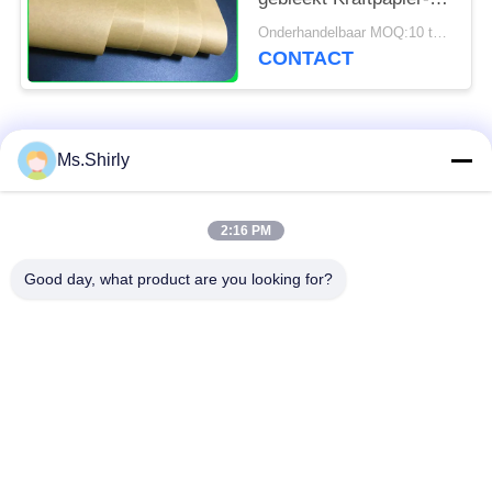
Document voor
Onderhandelbaar MOQ:10 ton voor speciale grootte & 1 ton voor standaardgrootte
Voedselpakketten
CONTACT
populaire categorieën
Alle
Ms.Shirly
wit kraftpapier-
bruin kraftpapier-
2:16 PM
document
document broodje
Good day, what product are you looking for?
kraftpapier-
PE met een laag
voeringsraad
bedekt document
Het Document van de
Polijst
compensatiedruk
Kunstdocument